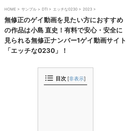
HOME
>
サンプル
>
DTI
>
エッチな0230
>
2023
>
無修正のゲイ動画を見たい方におすすめ
の作品は小島 直史！有料で安心・安全に
見られる無修正ナンバー1ゲイ動画サイト
「エッチな0230」！
目次
[
非表示
]